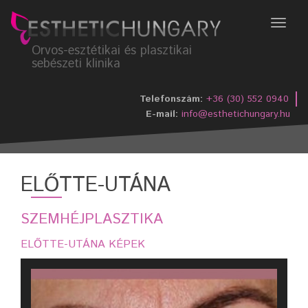
Menü
Orvos-esztétikai és plasztikai
sebészeti klinika
Telefonszám:
+36 (30) 552 0940
E-mail:
info@esthetichungary.hu
ELŐTTE-UTÁNA
SZEMHÉJPLASZTIKA
ELŐTTE-UTÁNA KÉPEK