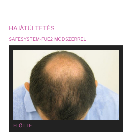
HAJÁTÜLTETÉS
SAFESYSTEM-FUE2 MÓDSZERREL
ELŐTTE