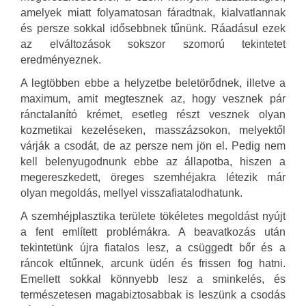
amelyek miatt folyamatosan fáradtnak, kialvatlannak
és persze sokkal idősebbnek tűnünk. Ráadásul ezek
az elváltozások sokszor szomorú tekintetet
eredményeznek.
A legtöbben ebbe a helyzetbe beletörődnek, illetve a
maximum, amit megtesznek az, hogy vesznek pár
ránctalanító krémet, esetleg részt vesznek olyan
kozmetikai kezeléseken, masszázsokon, melyektől
várják a csodát, de az persze nem jön el. Pedig nem
kell belenyugodnunk ebbe az állapotba, hiszen a
megereszkedett, öreges szemhéjakra létezik már
olyan megoldás, mellyel visszafiatalodhatunk.
A szemhéjplasztika területe tökéletes megoldást nyújt
a fent említett problémákra. A beavatkozás után
tekintetünk újra fiatalos lesz, a csüggedt bőr és a
ráncok eltűnnek, arcunk üdén és frissen fog hatni.
Emellett sokkal könnyebb lesz a sminkelés, és
természetesen magabiztosabbak is leszünk a csodás