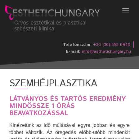
Menü
Orvos-esztétikai és plasztikai
sebészeti klinika
Telefonszám:
+36 (30) 552 0940
E-mail:
info@esthetichungary.hu
SZEMHÉJPLASZTIKA
LÁTVÁNYOS ÉS TARTÓS EREDMÉNY
MINDÖSSZE 1 ÓRÁS
BEAVATKOZÁSSAL
Kinézetünk az idő múlásával egyre jobban és egyre
többet változik. Az öregedés előbb-utóbb mindenkit