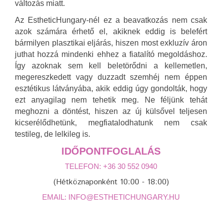
változás miatt.
Az EstheticHungary-nél ez a beavatkozás nem csak
azok számára érhető el, akiknek eddig is belefért
bármilyen plasztikai eljárás, hiszen most exkluzív áron
juthat hozzá mindenki ehhez a fiatalító megoldáshoz.
Így azoknak sem kell beletörődni a kellemetlen,
megereszkedett vagy duzzadt szemhéj nem éppen
esztétikus látványába, akik eddig úgy gondolták, hogy
ezt anyagilag nem tehetik meg. Ne féljünk tehát
meghozni a döntést, hiszen az új külsővel teljesen
kicserélődhetünk, megfiatalodhatunk nem csak
testileg, de lelkileg is.
IDŐPONTFOGLALÁS
TELEFON: +36 30 552 0940
(Hétköznaponként 10:00 - 18:00)
EMAIL: INFO@ESTHETICHUNGARY.HU