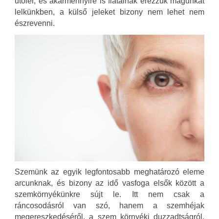
utolér, és akármennyire is fiatalnak érezzük magunkat
lelkünkben, a külső jeleket bizony nem lehet nem
észrevenni.
Szemünk az egyik legfontosabb meghatározó eleme
arcunknak, és bizony az idő vasfoga elsők között a
szemkörnyékünkre sújt le. Itt nem csak a
ráncosodásról van szó, hanem a szemhéjak
megereszkedéséről, a szem környéki duzzadtságról,