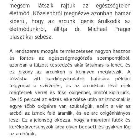
mégsem látszik rajtuk az egészségtelen
életmód. Közelebbről megnézve azonban hamar
kiderül, hogy az arcunk igenis árulkodik az
életmódunkról, állítja dr. Michael Prager
plasztikai sebész.
A rendszeres mozgás természetesen nagyon hasznos
és fontos az egészségmegőrzés szempontjából,
azonban a túlzott testedzés akár ártalmas is lehet, és
ez bizony az arcunkon is könnyen meglátszik. A
túlzásba vitt kardiógyakorlatok hatására például
felgyorsul a szívverés, és az arcunkban lévő erek
megtelnek vérrel és friss oxigénnel, amitől kipirulunk.
De 15 perccel az edzés elkezdése után az izmoknak is
egyre több oxigénre van szükségük, ezért a vér az
arcból az izmok felé áramlik, és az arc oxigénhiányos
lesz. Ez a jelenség okozza, hogy a maratoni futók és
kerékpárversenyzők arca olyan beesett és gyakran lóg
az arcbőrük.