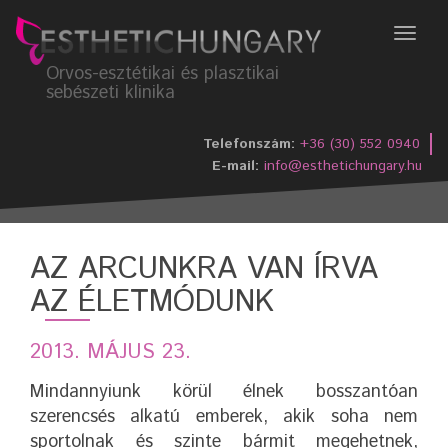
Menü
Orvos-esztétikai és plasztikai
sebészeti klinika
Telefonszám:
+36 (30) 552 0940
E-mail:
info@esthetichungary.hu
AZ ARCUNKRA VAN ÍRVA
AZ ÉLETMÓDUNK
2013. MÁJUS 23.
Mindannyiunk körül élnek bosszantóan
szerencsés alkatú emberek, akik soha nem
sportolnak és szinte bármit megehetnek,