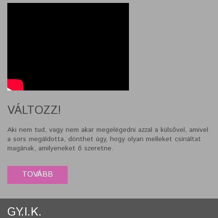
VÁLTOZZ!
Aki nem tud, vagy nem akar megelégedni azzal a külsővel, amivel
a sors megáldotta, dönthet úgy, hogy olyan melleket csináltat
magának, amilyeneket ő szeretne.
GY.I.K.