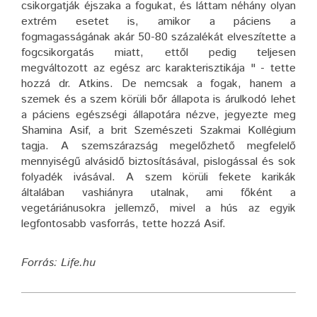
csikorgatják éjszaka a fogukat, és láttam néhány olyan
extrém esetet is, amikor a páciens a
fogmagasságának akár 50-80 százalékát elveszítette a
fogcsikorgatás miatt, ettől pedig teljesen
megváltozott az egész arc karakterisztikája " - tette
hozzá dr. Atkins. De nemcsak a fogak, hanem a
szemek és a szem körüli bőr állapota is árulkodó lehet
a páciens egészségi állapotára nézve, jegyezte meg
Shamina Asif, a brit Szemészeti Szakmai Kollégium
tagja. A szemszárazság megelőzhető megfelelő
mennyiségű alvásidő biztosításával, pislogással és sok
folyadék ivásával. A szem körüli fekete karikák
általában vashiányra utalnak, ami főként a
vegetáriánusokra jellemző, mivel a hús az egyik
legfontosabb vasforrás, tette hozzá Asif.
Forrás: Life.hu