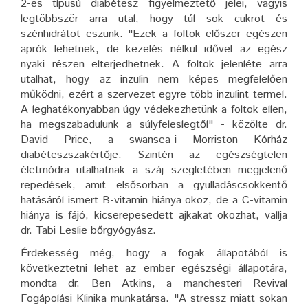
2-es típusú diabétesz figyelmeztető jelei, vagyis
legtöbbször arra utal, hogy túl sok cukrot és
szénhidrátot eszünk. "Ezek a foltok először egészen
aprók lehetnek, de kezelés nélkül idővel az egész
nyaki részen elterjedhetnek. A foltok jelenléte arra
utalhat, hogy az inzulin nem képes megfelelően
működni, ezért a szervezet egyre több inzulint termel.
A leghatékonyabban úgy védekezhetünk a foltok ellen,
ha megszabadulunk a súlyfeleslegtől" - közölte dr.
David Price, a swansea-i Morriston Kórház
diabéteszszakértője. Szintén az egészségtelen
életmódra utalhatnak a száj szegletében megjelenő
repedések, amit elsősorban a gyulladáscsökkentő
hatásáról ismert B-vitamin hiánya okoz, de a C-vitamin
hiánya is fájó, kicserepesedett ajkakat okozhat, vallja
dr. Tabi Leslie bőrgyógyász.
Érdekesség még, hogy a fogak állapotából is
következtetni lehet az ember egészségi állapotára,
mondta dr. Ben Atkins, a manchesteri Revival
Fogápolási Klinika munkatársa. "A stressz miatt sokan