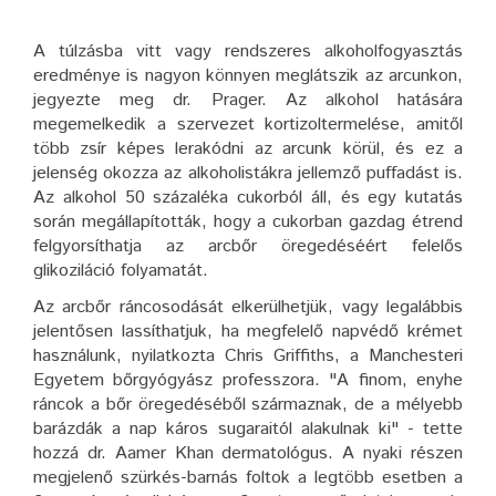
A túlzásba vitt vagy rendszeres alkoholfogyasztás
eredménye is nagyon könnyen meglátszik az arcunkon,
jegyezte meg dr. Prager. Az alkohol hatására
megemelkedik a szervezet kortizoltermelése, amitől
több zsír képes lerakódni az arcunk körül, és ez a
jelenség okozza az alkoholistákra jellemző puffadást is.
Az alkohol 50 százaléka cukorból áll, és egy kutatás
során megállapították, hogy a cukorban gazdag étrend
felgyorsíthatja az arcbőr öregedéséért felelős
glikoziláció folyamatát.
Az arcbőr ráncosodását elkerülhetjük, vagy legalábbis
jelentősen lassíthatjuk, ha megfelelő napvédő krémet
használunk, nyilatkozta Chris Griffiths, a Manchesteri
Egyetem bőrgyógyász professzora. "A finom, enyhe
ráncok a bőr öregedéséből származnak, de a mélyebb
barázdák a nap káros sugaraitól alakulnak ki" - tette
hozzá dr. Aamer Khan dermatológus. A nyaki részen
megjelenő szürkés-barnás foltok a legtöbb esetben a