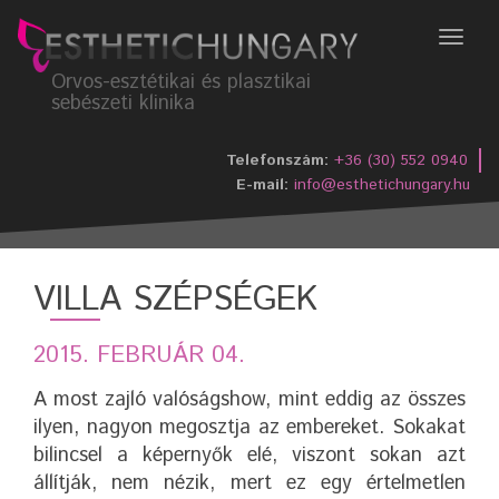
Menü
Orvos-esztétikai és plasztikai
sebészeti klinika
Telefonszám:
+36 (30) 552 0940
E-mail:
info@esthetichungary.hu
VILLA SZÉPSÉGEK
2015. FEBRUÁR 04.
A most zajló valóságshow, mint eddig az összes
ilyen, nagyon megosztja az embereket. Sokakat
bilincsel a képernyők elé, viszont sokan azt
állítják, nem nézik, mert ez egy értelmetlen