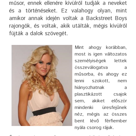
műsor, ennek ellenére kívülről tudják a neveket
és a történéseket. Ez valahogy olyan, mint
amikor annak idején voltak a Backstreet Boys
rajongók, és voltak, akik utálták, mégis kívülről
fújták a dalok szövegét.
Mint ahogy korábban,
most is igen változatos
személyiségek lettek
összeválogatva a
műsorba, és ahogy ez
lenni szokott, nem
hiányozhatnak a
plasztikázott csajok
sem, akiket először
mindenki üresfejűnek
néz, mégis az összes
bent lévő férfiember
nyála csorog rájuk.