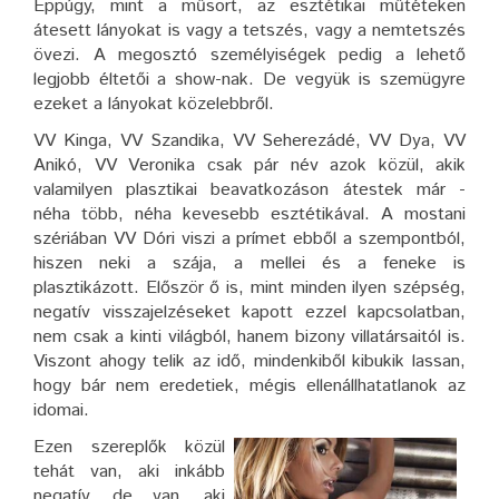
Éppúgy, mint a műsort, az esztétikai műtéteken
átesett lányokat is vagy a tetszés, vagy a nemtetszés
övezi. A megosztó személyiségek pedig a lehető
legjobb éltetői a show-nak. De vegyük is szemügyre
ezeket a lányokat közelebbről.
VV Kinga, VV Szandika, VV Seherezádé, VV Dya, VV
Anikó, VV Veronika csak pár név azok közül, akik
valamilyen plasztikai beavatkozáson átestek már -
néha több, néha kevesebb esztétikával. A mostani
szériában VV Dóri viszi a prímet ebből a szempontból,
hiszen neki a szája, a mellei és a feneke is
plasztikázott. Először ő is, mint minden ilyen szépség,
negatív visszajelzéseket kapott ezzel kapcsolatban,
nem csak a kinti világból, hanem bizony villatársaitól is.
Viszont ahogy telik az idő, mindenkiből kibukik lassan,
hogy bár nem eredetiek, mégis ellenállhatatlanok az
idomai.
Ezen szereplők közül
tehát van, aki inkább
negatív, de van, aki