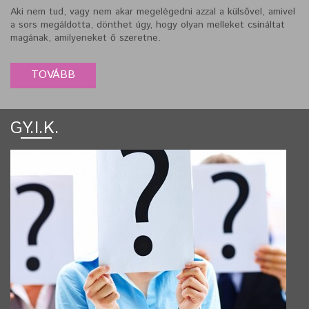
Aki nem tud, vagy nem akar megelégedni azzal a külsővel, amivel
a sors megáldotta, dönthet úgy, hogy olyan melleket csináltat
magának, amilyeneket ő szeretne.
GY.I.K.