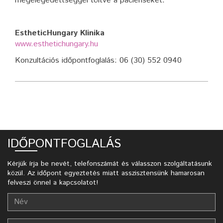
megelégedettséggel töltve a pácienseket.
EstheticHungary Klinika
www.esthetichungary.hu
Konzultációs időpontfoglalás: 06
(30) 552 0940
IDŐPONTFOGLALÁS
Kérjük írja be nevét, telefonszámát és válasszon szolgáltatásunk
közül. Az időpont egyeztetés miatt asszisztensünk hamarosan
felveszi önnel a kapcsolatot!