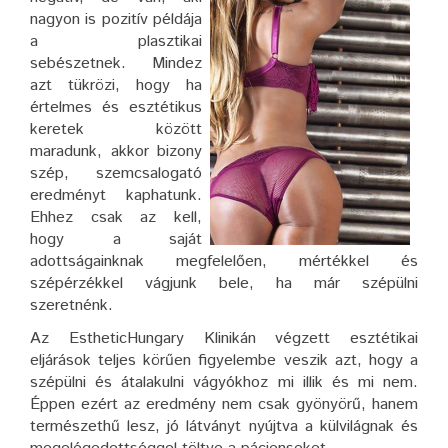
nagyon is pozitív példája
a plasztikai
sebészetnek. Mindez
azt tükrözi, hogy ha
értelmes és esztétikus
keretek között
maradunk, akkor bizony
szép, szemcsalogató
eredményt kaphatunk.
Ehhez csak az kell,
hogy a saját
adottságainknak megfelelően, mértékkel és
szépérzékkel vágjunk bele, ha már szépülni
szeretnénk.
Az EstheticHungary Klinikán végzett esztétikai
eljárások teljes körűen figyelembe veszik azt, hogy a
szépülni és átalakulni vágyókhoz mi illik és mi nem.
Éppen ezért az eredmény nem csak gyönyörű, hanem
természethű lesz, jó látványt nyújtva a külvilágnak és