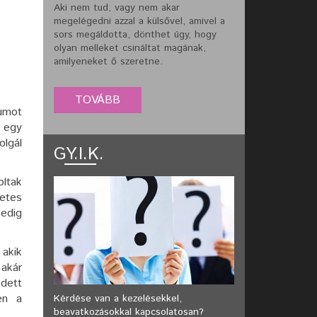
Aki nem tud, vagy nem akar
megelégedni azzal a külsővel, amivel a
sors megáldotta, dönthet úgy, hogy
olyan melleket csináltat magának,
amilyeneket ő szeretne.
umot
e egy
olgál
GY.I.K.
oltak
etes
Pedig
akik
 akár
edett
en a
Kérdése van a kezelésekkel,
beavatkozásokkal kapcsolatosan?