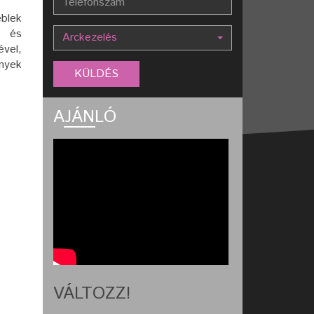
blek
z és
Arckezelés
ével,
ények
AJÁNLÓ
VÁLTOZZ!