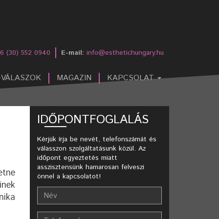
6 (30) 552 0940
E-mail:
info@esthetichungary.hu
-VÁLASZOK
MAGAZIN
KAPCSOLAT
IDŐPONTFOGLALÁS
Kérjük írja be nevét, telefonszámát és
válasszon szolgáltatásunk közül. Az
időpont egyeztetés miatt
asszisztensünk hamarosan felveszi
etne
önnel a kapcsolatot!
inek
nika