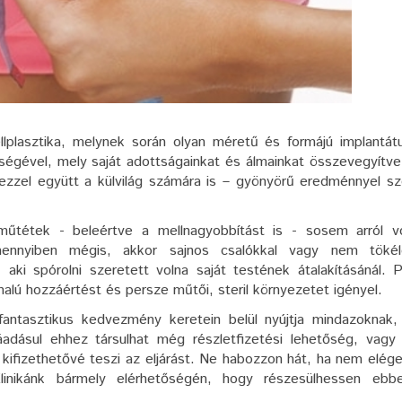
plasztika, melynek során olyan méretű és formájú implantát
ítségével, mely saját adottságainkat és álmainkat összevegyítv
zzel együtt a külvilág számára is – gyönyörű eredménnyel sz
 műtétek - beleértve a mellnagyobbítást is - sosem arról v
mennyiben mégis, akkor sajnos csalókkal vagy nem tökél
 aki spórolni szeretett volna saját testének átalakításánál. 
alú hozzáértést és persze műtői, steril környezetet igényel.
ntasztikus kedvezmény keretein belül nyújtja mindazoknak, 
adásul ehhez társulhat még részletfizetési lehetőség, vagy
kifizethetővé teszi az eljárást. Ne habozzon hát, ha nem elég
 Klinikánk bármely elérhetőségén, hogy részesülhessen ebb