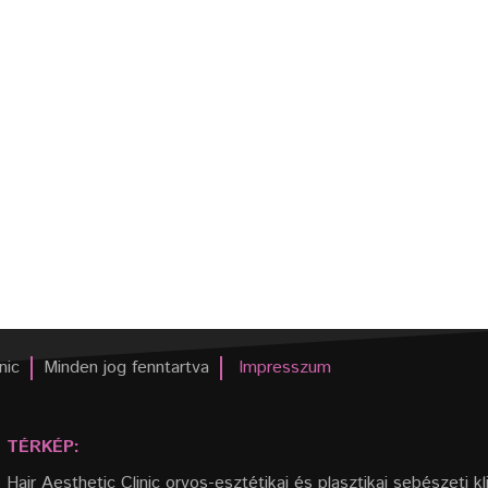
nic
Minden jog fenntartva
Impresszum
TÉRKÉP:
Hair Aesthetic Clinic orvos-esztétikai és plasztikai sebészeti kl