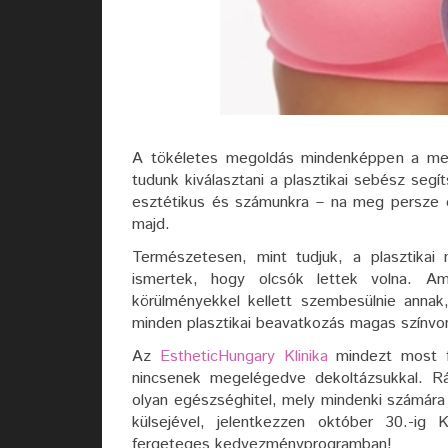
A tökéletes megoldás mindenképpen a mell
tudunk kiválasztani a plasztikai sebész seg
esztétikus és számunkra – na meg persze e
majd.
Természetesen, mint tudjuk, a plasztikai
ismertek, hogy olcsók lettek volna. A
körülményekkel kellett szembesülnie annak,
minden plasztikai beavatkozás magas színvon
Az
EstheticHungary Klinika
mindezt most fa
nincsenek megelégedve dekoltázsukkal. Rá
olyan egészséghitel, mely mindenki számára 
külsejével, jelentkezzen október 30.-ig
fergeteges kedvezményprogramban!