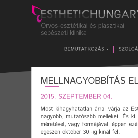
Orvos-esztétikai és plasztikai
sebészeti klinika
BEMUTATKOZÁS
SZOLG
MELLNAGYOBBÍTÁS E
2015. SZEPTEMBER 04.
Most kihagyhatatlan árral várja az Es
nagyobb, mutatósabb melleket. És ki
méretével, vagy formájával, éppen ezér
egészen október 30.-ig kínál fel.