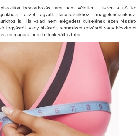
plasztikai beavatkozás, ami nem véletlen. Hiszen a női ke
égünkhöz, ezzel együtt kinézetünkhöz, megjelenésünkhö
unkhoz is. Ha valaki nem elégedett külsejének ezen részlet
szó fogyásról, vagy hízásról, semmilyen edzésről vagy készítm
yen mi magunk nem tudunk változtatni.