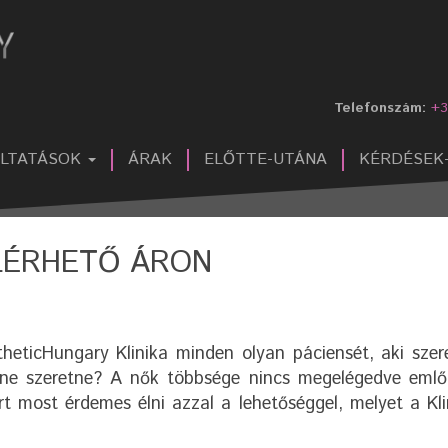
Telefonszám:
+3
ÁLTATÁSOK
ÁRAK
ELŐTTE-UTÁNA
KÉRDÉSEK
LÉRHETŐ ÁRON
theticHungary Klinika minden olyan páciensét, aki szer
 ne szeretne? A nők többsége nincs megelégedve emlő
t most érdemes élni azzal a lehetőséggel, melyet a Kli