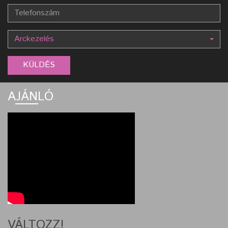
Arckezelés
AJÁNLÓ
VÁLTOZZ!