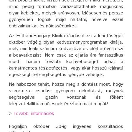
leírt problémákra, hiszen segítségével mind méretben,
mind pedig formában varázsoltathatunk magunknak
olyan kebleket, melyek arányosan, ízlésesen és persze
gyönyörűen fognak majd mutatni, növelve ezzel
önbizalmunkat és nőiességünket.
Az EstheticHungary Klinika ráadásul ezt a lehetőséget
október végéig olyan kedvezményprogramban kínálja,
mely mindenki számára kedvezővé és elérhetővé teszi
a beavatkozást. Nem csak az eljárás ára fantasztikus
most, hanem további könnyebbséget adhat a
kamatmentes részletfizetés, vagy akár hosszú lejáratú
egészséghitel segítségét is igénybe vehetjük.
Ne habozzon tehát, hozza meg a döntést most, hogy
szeretne-e csodás, gyönyörű dekoltázst, melynek
segítségével igazán vonzónak és főként
lélegzetelállítóan nőiesnek érezheti majd magát!
>
További információk
Foglaljon október 30-ig ingyenes konzultációs