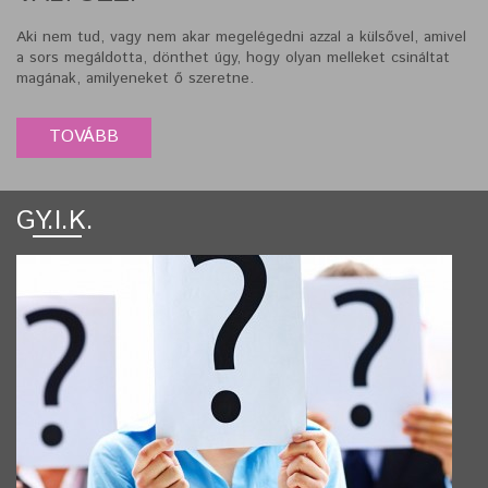
Aki nem tud, vagy nem akar megelégedni azzal a külsővel, amivel
a sors megáldotta, dönthet úgy, hogy olyan melleket csináltat
magának, amilyeneket ő szeretne.
GY.I.K.