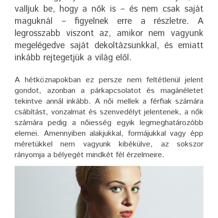
valljuk be, hogy a nők is – és nem csak saját
maguknál – figyelnek erre a részletre. A
legrosszabb viszont az, amikor nem vagyunk
megelégedve saját dekoltázsunkkal, és emiatt
inkább rejtegetjük a világ elől.
A hétköznapokban ez persze nem feltétlenül jelent
gondot, azonban a párkapcsolatot és magánéletet
tekintve annál inkább. A női mellek a férfiak számára
csábítást, vonzalmat és szenvedélyt jelentenek, a nők
számára pedig a nőiesség egyik legmeghatározóbb
elemei. Amennyiben alakjukkal, formájukkal vagy épp
méretükkel nem vagyunk kibékülve, az sokszor
rányomja a bélyegét mindkét fél érzelmeire.