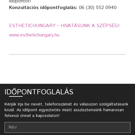
időpontot!
Konzultációs időpontfoglalás:
06 (30) 552 0940
ESTHETICHUNGARY – HIVATÁSUNK A SZÉPSÉG!
www.esthetichungary.hu
IDŐPONTFOGLALÁS
Kérjük írja be nevét, telefonszámát és válasszon szolgáltatásunk
közül. Az időpont egyeztetés miatt asszisztensünk hamarosan
felveszi önnel a kapcsolatot!