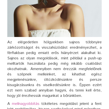
Az elégedetlen hölgyekben sajnos többnyire
zárkózottságot és visszahúzódást eredményezhet, a
férfiakban pedig emiatt erős hiányérzet alakulhat ki.
Sajnos az olyan megoldások, mint például a push-up
melltartók használata pedig még inkább csalódást
okozhatnak. Amennyiben nem érezzük megfelelőnek
és szépnek melleinket, az kihathat egész
megjelenésünkre, öltözködésünkre és persze
kisugárzásunkra és viselkedésünkre is. Éppen ezért
ezt nem szabad annyiban hagyni, és tenni kell érte,
hogy jól érezhessük magunkat a bőrünkben.
A
mellnagyobbítás
tökéletes megoldást jelent a fent