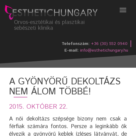
Menü
Orvos-esztétikai és plasztikai
sebészeti klinika
Telefonszám:
+36 (30) 552 0940
E-mail:
info@esthetichungary.hu
A GYÖNYÖRŰ DEKOLTÁZS
NEM ÁLOM TÖBBÉ!
2015. OKTÓBER 22.
A női dekoltázs szépsége bizony nem csak a
férfiak számára fontos. Persze a leginkább ők
élvezik a gyönyörű keblek ízléses látványát, de