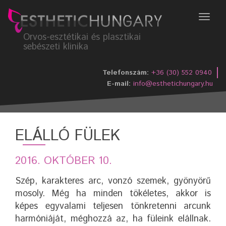
Menü
Orvos-esztétikai és plasztikai
sebészeti klinika
Telefonszám:
+36 (30) 552 0940
E-mail:
info@esthetichungary.hu
ELÁLLÓ FÜLEK
2016. OKTÓBER 10.
Szép, karakteres arc, vonzó szemek, gyönyörű
mosoly. Még ha minden tökéletes, akkor is
képes egyvalami teljesen tönkretenni arcunk
harmóniáját, méghozzá az, ha füleink elállnak.