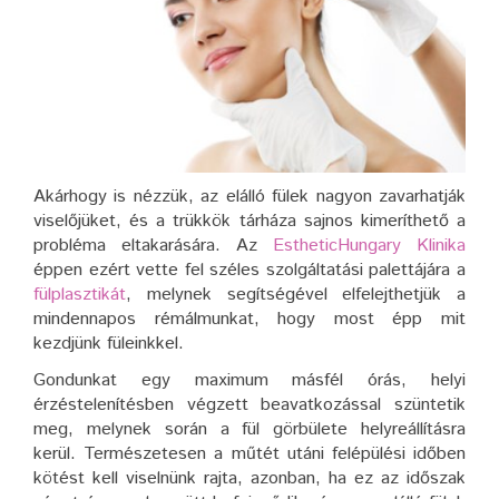
Akárhogy is nézzük, az elálló fülek nagyon zavarhatják
viselőjüket, és a trükkök tárháza sajnos kimeríthető a
probléma eltakarására. Az
EstheticHungary Klinika
éppen ezért vette fel széles szolgáltatási palettájára a
fülplasztikát
, melynek segítségével elfelejthetjük a
mindennapos rémálmunkat, hogy most épp mit
kezdjünk füleinkkel.
Gondunkat egy maximum másfél órás, helyi
érzéstelenítésben végzett beavatkozással szüntetik
meg, melynek során a fül görbülete helyreállításra
kerül. Természetesen a műtét utáni felépülési időben
kötést kell viselnünk rajta, azonban, ha ez az időszak