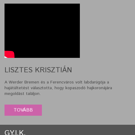
LISZTES KRISZTIÁN
A Werder Bremen és a Ferencváros volt labdarúgója a
hajátültetést választotta, hogy kopaszodó hajkoronájára
megoldást találjon.
GY.I.K.