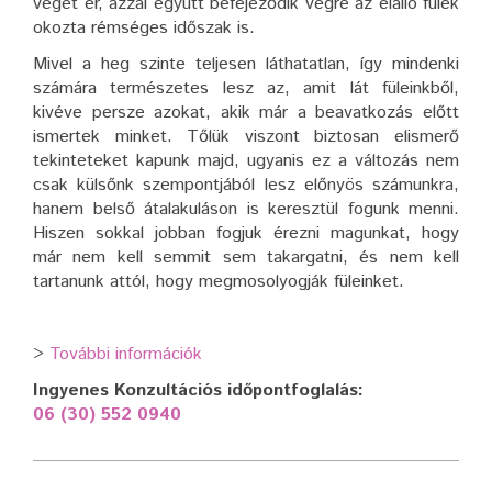
véget ér, azzal együtt befejeződik végre az elálló fülek
okozta rémséges időszak is.
Mivel a heg szinte teljesen láthatatlan, így mindenki
számára természetes lesz az, amit lát füleinkből,
kivéve persze azokat, akik már a beavatkozás előtt
ismertek minket. Tőlük viszont biztosan elismerő
tekinteteket kapunk majd, ugyanis ez a változás nem
csak külsőnk szempontjából lesz előnyös számunkra,
hanem belső átalakuláson is keresztül fogunk menni.
Hiszen sokkal jobban fogjuk érezni magunkat, hogy
már nem kell semmit sem takargatni, és nem kell
tartanunk attól, hogy megmosolyogják füleinket.
>
További információk
Ingyenes Konzultációs időpontfoglalás:
06 (30) 552 0940