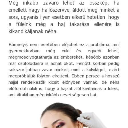
Még inkább zavaró lehet az összkép, ha
emellett nagy hallószervvel áldott meg minket a
sors, ugyanis ilyen esetben elkerülhetetlen, hogy
a füleink még a haj takarása ellenére is
kikandikáljanak néha.
Bármelyik nem esetében előjöhet ez a probléma, ami
gyermekkorban még cuki és egyedi lehet,
megmosolyogtathatja az embereket, később azonban
már csúfolódásra is adhat okot. Felnőtt korban pedig
sokszor jobban zavar minket, mint a külvilágot, ezért
megpróbáljuk folyton elrejteni. Ebben persze a hosszú
hajjal rendelkezők kicsit előnyben vannak, de néha
előfordul náluk is, hogy a hajzat alól kivillannak a füleik,
ami általában még inkább nevetségesen hat.