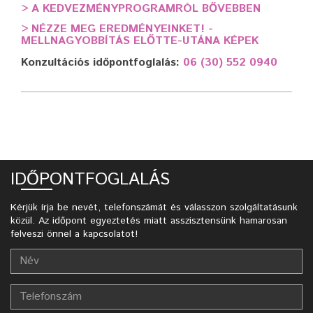
>
A KEDVEZMÉNYPROGRAMRÓL BŐVEBBEN
>
NÉZZE MEG EREDMÉNYEINKET! -
MELLNAGYOBBÍTÁS ELŐTTE-UTÁNA KÉPEK
Konzultációs időpontfoglalás:
06 (30) 552 0940
IDŐPONTFOGLALÁS
Kérjük írja be nevét, telefonszámát és válasszon szolgáltatásunk
közül. Az időpont egyeztetés miatt asszisztensünk hamarosan
felveszi önnel a kapcsolatot!