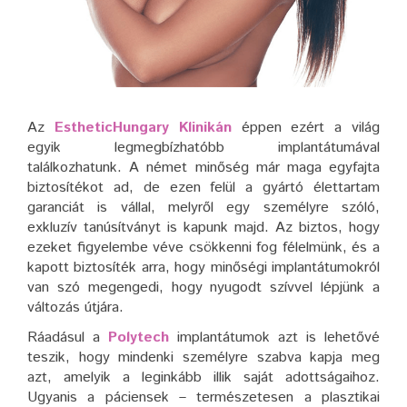
Az
EstheticHungary Klinikán
éppen ezért a világ
egyik legmegbízhatóbb implantátumával
találkozhatunk. A német minőség már maga egyfajta
biztosítékot ad, de ezen felül a gyártó élettartam
garanciát is vállal, melyről egy személyre szóló,
exkluzív tanúsítványt is kapunk majd. Az biztos, hogy
ezeket figyelembe véve csökkenni fog félelmünk, és a
kapott biztosíték arra, hogy minőségi implantátumokról
van szó megengedi, hogy nyugodt szívvel lépjünk a
változás útjára.
Ráadásul a
Polytech
implantátumok azt is lehetővé
teszik, hogy mindenki személyre szabva kapja meg
azt, amelyik a leginkább illik saját adottságaihoz.
Ugyanis a páciensek – természetesen a plasztikai