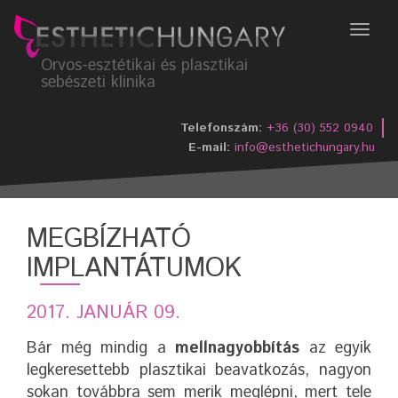
Menü
Orvos-esztétikai és plasztikai
sebészeti klinika
Telefonszám:
+36 (30) 552 0940
E-mail:
info@esthetichungary.hu
MEGBÍZHATÓ
IMPLANTÁTUMOK
2017. JANUÁR 09.
Bár még mindig a
mellnagyobbítás
az egyik
legkeresettebb plasztikai beavatkozás, nagyon
sokan továbbra sem merik meglépni, mert tele