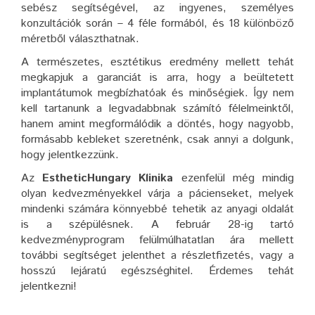
sebész segítségével, az ingyenes, személyes
konzultációk során – 4 féle formából, és 18 különböző
méretből választhatnak.
A természetes, esztétikus eredmény mellett tehát
megkapjuk a garanciát is arra, hogy a beültetett
implantátumok megbízhatóak és minőségiek. Így nem
kell tartanunk a legvadabbnak számító félelmeinktől,
hanem amint megformálódik a döntés, hogy nagyobb,
formásabb kebleket szeretnénk, csak annyi a dolgunk,
hogy jelentkezzünk.
Az
EstheticHungary Klinika
ezenfelül még mindig
olyan kedvezményekkel várja a pácienseket, melyek
mindenki számára könnyebbé tehetik az anyagi oldalát
is a szépülésnek. A február 28-ig tartó
kedvezményprogram felülmúlhatatlan ára mellett
további segítséget jelenthet a részletfizetés, vagy a
hosszú lejáratú egészséghitel. Érdemes tehát
jelentkezni!