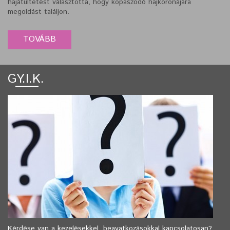
hajátültetést választotta, hogy kopaszodó hajkoronájára
megoldást találjon.
GY.I.K.
Kérdése van a kezelésekkel, beavatkozásokkal kapcsolatosan?