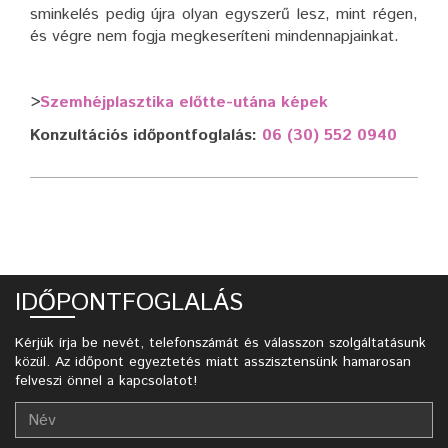
sminkelés pedig újra olyan egyszerű lesz, mint régen,
és végre nem fogja megkeseríteni mindennapjainkat.
>
Szemhéjplasztika előtte-utána képek
Konzultációs időpontfoglalás:
06 (30) 552 0940
IDŐPONTFOGLALÁS
Kérjük írja be nevét, telefonszámát és válasszon szolgáltatásunk
közül. Az időpont egyeztetés miatt asszisztensünk hamarosan
felveszi önnel a kapcsolatot!