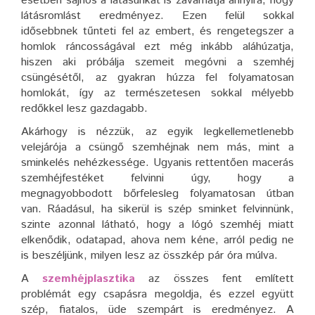
esetben sajnos a látásunkat is zavarhatja annyira, hogy
látásromlást eredményez. Ezen felül sokkal
idősebbnek tűnteti fel az embert, és rengetegszer a
homlok ráncosságával ezt még inkább aláhúzatja,
hiszen aki próbálja szemeit megóvni a szemhéj
csüngésétől, az gyakran húzza fel folyamatosan
homlokát, így az természetesen sokkal mélyebb
redőkkel lesz gazdagabb.
Akárhogy is nézzük, az egyik legkellemetlenebb
velejárója a csüngő szemhéjnak nem más, mint a
sminkelés nehézkessége. Ugyanis rettentően macerás
szemhéjfestéket felvinni úgy, hogy a
megnagyobbodott bőrfelesleg folyamatosan útban
van. Ráadásul, ha sikerül is szép sminket felvinnünk,
szinte azonnal látható, hogy a lógó szemhéj miatt
elkenődik, odatapad, ahova nem kéne, arról pedig ne
is beszéljünk, milyen lesz az összkép pár óra múlva.
A
szemhéjplasztika
az összes fent említett
problémát egy csapásra megoldja, és ezzel együtt
szép, fiatalos, üde szempárt is eredményez. A