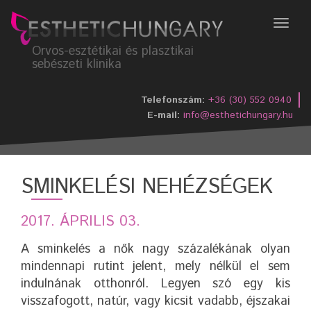
Menü
Orvos-esztétikai és plasztikai
sebészeti klinika
Telefonszám:
+36 (30) 552 0940
E-mail:
info@esthetichungary.hu
SMINKELÉSI NEHÉZSÉGEK
2017. ÁPRILIS 03.
A sminkelés a nők nagy százalékának olyan
mindennapi rutint jelent, mely nélkül el sem
indulnának otthonról. Legyen szó egy kis
visszafogott, natúr, vagy kicsit vadabb, éjszakai