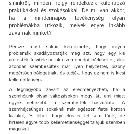
sminkről, minden hölgy rendelkezik különböző
praktikákkal és szokásokkal. De mi van akkor,
ha a mindennapos tevékenység olyan
problémákba ütközik, melyek egyre inkább
zavarnak minket?
Persze most sokan kérdezhetik, hogy milyen
problémák akadályozhatják meg azt, hogy egy kis
arcfesték felvitele ne okozzon gondot bárkinek is, akik
azonban szembesültek már ilyen helyzettel, bizony
megértően bólogatnak, és tudják, hogy ez nem is kicsi
kellemetlenség.
A legnagyobb zavart az eredményezheti, ha a
szemhéjunk olyan változásokon megy át, ami miatt
egyre nehezebb a szemfesték használata. A
szemhéjcsüngés sokaknál már egészen fiatal korban
kialakul, és lehet, hogy először fel sem tűnik, de
hirtelen egyre több kellemetlenséggel találjuk szemben
magunkat.