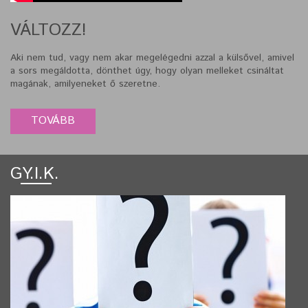
VÁLTOZZ!
Aki nem tud, vagy nem akar megelégedni azzal a külsővel, amivel
a sors megáldotta, dönthet úgy, hogy olyan melleket csináltat
magának, amilyeneket ő szeretne.
GY.I.K.