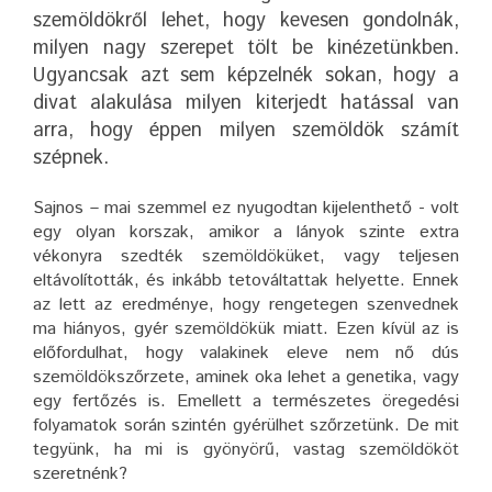
szemöldökről lehet, hogy kevesen gondolnák,
milyen nagy szerepet tölt be kinézetünkben.
Ugyancsak azt sem képzelnék sokan, hogy a
divat alakulása milyen kiterjedt hatással van
arra, hogy éppen milyen szemöldök számít
szépnek.
Sajnos – mai szemmel ez nyugodtan kijelenthető - volt
egy olyan korszak, amikor a lányok szinte extra
vékonyra szedték szemöldöküket, vagy teljesen
eltávolították, és inkább tetováltattak helyette. Ennek
az lett az eredménye, hogy rengetegen szenvednek
ma hiányos, gyér szemöldökük miatt. Ezen kívül az is
előfordulhat, hogy valakinek eleve nem nő dús
szemöldökszőrzete, aminek oka lehet a genetika, vagy
egy fertőzés is. Emellett a természetes öregedési
folyamatok során szintén gyérülhet szőrzetünk. De mit
tegyünk, ha mi is gyönyörű, vastag szemöldököt
szeretnénk?