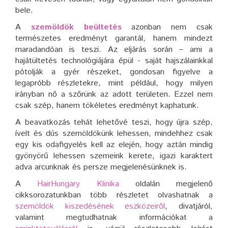
bele.
A
szemöldök beültetés
azonban nem csak
természetes eredményt garantál, hanem mindezt
maradandóan is teszi. Az eljárás során – ami a
hajátültetés technológiájára épül - saját hajszálainkkal
pótolják a gyér részeket, gondosan figyelve a
legapróbb részletekre, mint például, hogy milyen
irányban nő a szőrünk az adott területen. Ezzel nem
csak szép, hanem tökéletes eredményt kaphatunk.
A beavatkozás tehát lehetővé teszi, hogy újra szép,
ívelt és dús szemöldökünk lehessen, mindehhez csak
egy kis odafigyelés kell az elején, hogy aztán mindig
gyönyörű lehessen szemeink kerete, igazi karaktert
adva arcunknak és persze megjelenésünknek is.
A
HairHungary Klinika
oldalán megjelenő
cikksorozatunkban több részletet olvashatnak a
szemöldök kiszedésének eszközeiről
, divatjáról,
valamint megtudhatnak információkat a