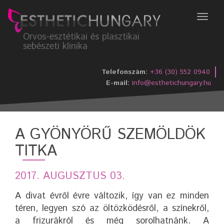
Menü
Orvos-esztétikai és plasztikai
sebészeti klinika
Telefonszám:
+36 (30) 552 0940
E-mail:
info@esthetichungary.hu
A GYÖNYÖRŰ SZEMÖLDÖK
TITKA
2017. AUGUSZTUS 03.
A divat évről évre változik, így van ez minden
téren, legyen szó az öltözködésről, a színekről,
a frizurákról és még sorolhatnánk. A