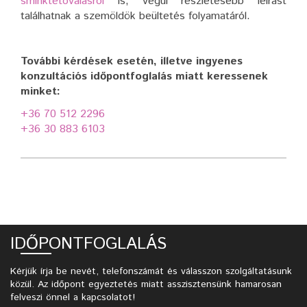
sminktetoválásról
is, végül részletesebb leírást
találhatnak a szemöldök beültetés folyamatáról.
További kérdések esetén, illetve ingyenes
konzultációs időpontfoglalás miatt keressenek
minket:
+36 70 512 2296
+36 30 883 6103
IDŐPONTFOGLALÁS
Kérjük írja be nevét, telefonszámát és válasszon szolgáltatásunk
közül. Az időpont egyeztetés miatt asszisztensünk hamarosan
felveszi önnel a kapcsolatot!