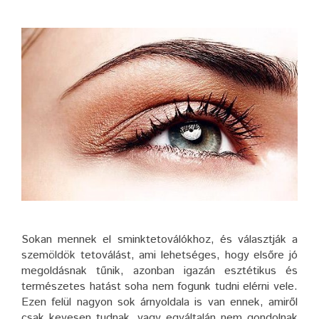
Sokan mennek el sminktetoválókhoz, és választják a
szemöldök tetoválást, ami lehetséges, hogy elsőre jó
megoldásnak tűnik, azonban igazán esztétikus és
természetes hatást soha nem fogunk tudni elérni vele.
Ezen felül nagyon sok árnyoldala is van ennek, amiről
csak kevesen tudnak, vagy egyáltalán nem gondolnak