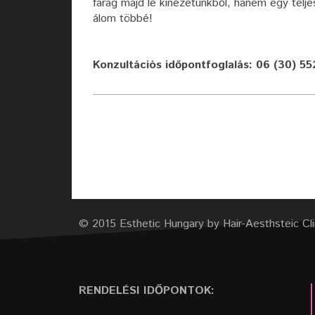
farag majd le kinézetünkből, hanem egy telje
álom többé!
Konzultációs időpontfoglalás: 06 (30) 5
© 2015 Esthetic Hungary by Hair-Aesthsteic Cli
RENDELÉSI IDŐPONTOK: