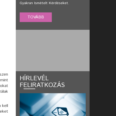
Gyakran Ismételt Kérdéseket.
iszen
HÍRLEVÉL
 mint
FELIRATKOZÁS
tokat
zálak
 kell
veket