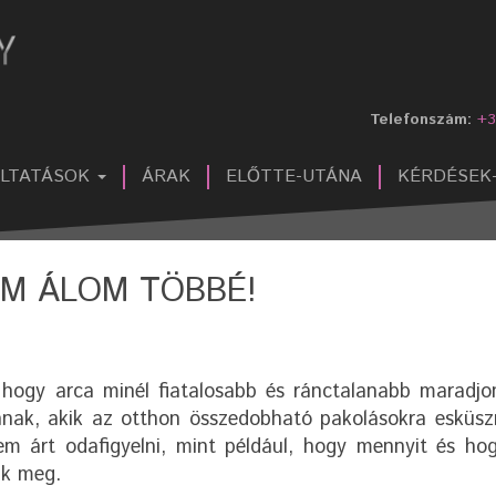
Telefonszám:
+3
ÁLTATÁSOK
ÁRAK
ELŐTTE-UTÁNA
KÉRDÉSEK
EM ÁLOM TÖBBÉ!
hogy arca minél fiatalosabb és ránctalanabb maradjo
nak, akik az otthon összedobható pakolásokra esküsz
em árt odafigyelni, mint például, hogy mennyit és ho
nk meg.