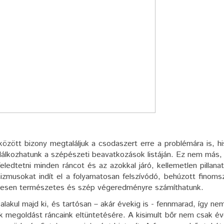
között bizony megtaláljuk a csodaszert erre a problémára is, h
alálkozhatunk a szépészeti beavatkozások listáján. Ez nem más,
eledtetni minden ráncot és az azokkal járó, kellemetlen pillana
hanizmusokat indít el a folyamatosan felszívódó, behúzott finoms
eljesen természetes és szép végeredményre számíthatunk.
akul majd ki, és tartósan – akár évekig is - fennmarad, így nem
nk megoldást ráncaink eltüntetésére. A kisimult bőr nem csak é