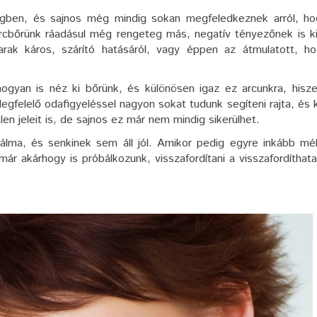
egben, és sajnos még mindig sokan megfeledkeznek arról, ho
rcbőrünk ráadásul még rengeteg más, negatív tényezőnek is k
arak káros, szárító hatásáról, vagy éppen az átmulatott, h
gyan is néz ki bőrünk, és különösen igaz ez arcunkra, hisze
Megfelelő odafigyeléssel nagyon sokat tudunk segíteni rajta, és 
len jeleit is, de sajnos ez már nem mindig sikerülhet.
lma, és senkinek sem áll jól. Amikor pedig egyre inkább mél
r akárhogy is próbálkozunk, visszafordítani a visszafordíthata