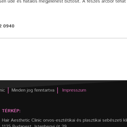
sen üde és fiatalos megjelenést biztosít. A feszes arcbőr tehá
52 0940
nic
Minden jog fenntartva
Impresszum
TÉRKÉP:
Hair Aesthetic Clinic orvos-esztétikai és plasztikai sebészeti kl
1125 Budapest, Istenhegyi út 29.