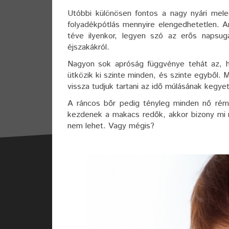
Utóbbi különösen fontos a nagy nyári mel
folyadékpótlás mennyire elengedhetetlen. A
téve ilyenkor, legyen szó az erős napsug
éjszakákról.
Nagyon sok apróság függvénye tehát az, ho
ütközik ki szinte minden, és szinte egyből. 
vissza tudjuk tartani az idő múlásának kegyet
A ráncos bőr pedig tényleg minden nő rémá
kezdenek a makacs redők, akkor bizony mi má
nem lehet. Vagy mégis?