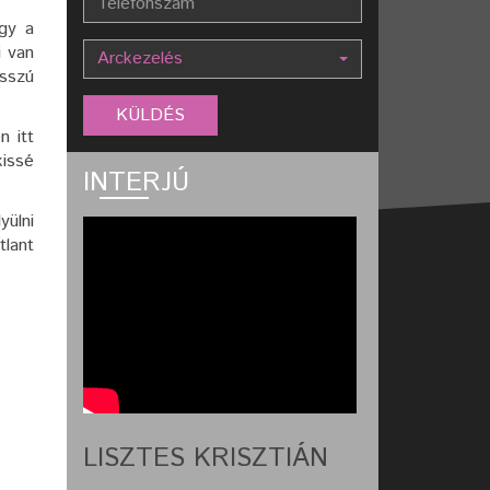
gy a
i van
Arckezelés
osszú
n itt
kissé
INTERJÚ
yülni
tlant
LISZTES KRISZTIÁN