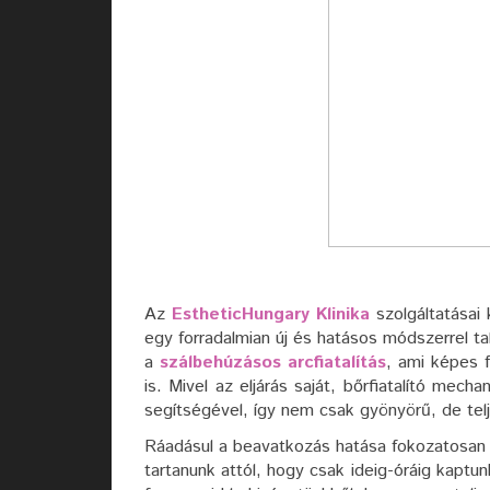
Az
EstheticHungary Klinika
szolgáltatásai 
egy forradalmian új és hatásos módszerrel t
a
szálbehúzásos arcfiatalítás
, ami képes f
is. Mivel az eljárás saját, bőrfiatalító mec
segítségével, így nem csak gyönyörű, de t
Ráadásul a beavatkozás hatása fokozatosan al
tartanunk attól, hogy csak ideig-óráig kaptu