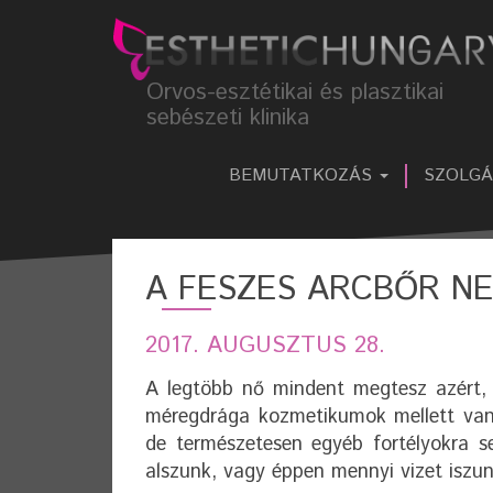
Orvos-esztétikai és plasztikai
sebészeti klinika
BEMUTATKOZÁS
SZOLG
A FESZES ARCBŐR N
2017. AUGUSZTUS 28.
A legtöbb nő mindent megtesz azért, 
méregdrága kozmetikumok mellett van
de természetesen egyéb fortélyokra s
alszunk, vagy éppen mennyi vizet iszu