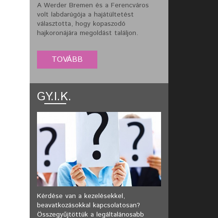
A Werder Bremen és a Ferencváros
volt labdarúgója a hajátültetést
választotta, hogy kopaszodó
hajkoronájára megoldást találjon.
GY.I.K.
Kérdése van a kezelésekkel,
beavatkozásokkal kapcsolatosan?
Összegyűjtöttük a legáltalánosabb