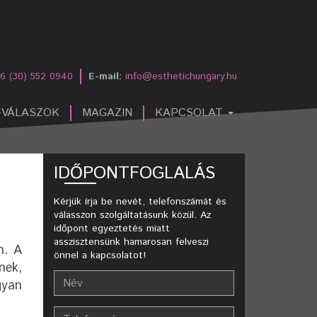
6 (30) 552 0940
E-mail:
info@esthetichungary.hu
-VÁLASZOK
MAGAZIN
KAPCSOLAT
IDŐPONTFOGLALÁS
Kérjük írja be nevét, telefonszámát és
válasszon szolgáltatásunk közül. Az
időpont egyeztetés miatt
asszisztensünk hamarosan felveszi
n. A
önnel a kapcsolatot!
nek,
gyan