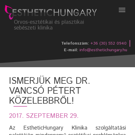
Menü
Orvos-esztétikai és plasztikai
sebészeti klinika
Telefonszám:
+36 (30) 552 0940
E-mail:
info@esthetichungary.hu
ISMERJÜK MEG DR.
VANCSÓ PÉTERT
KÖZELEBBRŐL!
2017. SZEPTEMBER 29.
Az EstheticHungary Klinika szolgáltatási