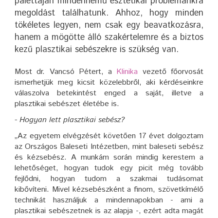
palettáján mindennemű esztétikai problémánkra
megoldást találhatunk. Ahhoz, hogy minden
tökéletes legyen, nem csak egy beavatkozásra,
hanem a mögötte álló szakértelemre és a biztos
kezű plasztikai sebészekre is szükség van.
Most dr. Vancsó Pétert, a
Klinika
vezető főorvosát
ismerhetjük meg kicsit közelebbről, aki kérdéseinkre
válaszolva betekintést enged a saját, illetve a
plasztikai sebészet életébe is.
- Hogyan lett plasztikai sebész?
„Az egyetem elvégzését követően 17 évet dolgoztam
az Országos Baleseti Intézetben, mint baleseti sebész
és kézsebész. A munkám során mindig kerestem a
lehetőséget, hogyan tudok egy picit még tovább
fejlődni, hogyan tudom a szakmai tudásomat
kibővíteni. Mivel kézsebészként a finom, szövetkímélő
technikát használjuk a mindennapokban - ami a
plasztikai sebészetnek is az alapja -, ezért adta magát