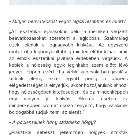
- Milyen beavatkozást végez legszívesebben és miért?
„Az esztétikai eljárásokon belül a melleken végzett
beavatkozásokat szeretem a legjobban. Szakmailag
ezek jelentik a legnagyobb kihívást. Az egyszerű
műtéttől a legbonyolultabbig minden előfordulhat, amit
az emlők esztétikai javítása érdekében végzünk. A
keblek a nőiesség egyik leginkább szem előtt lévő
jegyei. Éppen ezért, ha velük kapcsolatban javulást
tudunk elérni, ezzel együtt pedig a páciens
elégedettségét is elnyerjük, akkor hozzájárulunk ahhoz,
hogy nőiességében kiteljesedjen, és ez mindenképpen
egy nagyon jó kihívás. Sikerek esetén ez
mindenképpen örömet okozó tényező, hogy valakinek
boldogabbá tudjuk tenni az életét.”
- A pácienseinek hány százaléka hölgy?
„Plasztikai sebészt jellemzően hölgyek szoktak