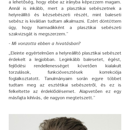
a lehetőség, hogy ebbe az irányba képezzem magam.
Annál is inkább, mert a plasztikai sebészetnek a
helyreállító és kézsebészeti részét, mint baleseti
sebész is kiválóan tudtam alkalmazni. Ezért döntöttem
úgy, hogy harmadikként a plasztikai sebészeti
szakvizsgát is megszerzem.”
- Mi vonzotta ebben a hivatásban?
„Eleinte egyértelműen a helyreállító plasztikai sebészet
érdekelt a legjobban. Leginkább balesetet, égést,
fejlődési rendellenességet követően kialakult
torzulások, funkcióvesztések korrekciója
foglalkoztatott. Tanulmányaim során egyre többet
tudtam meg az esztétikai sebészetről, és ez is
felkeltette az érdeklődésemet. Alapvetően ez egy
másfajta kihívás, de nagyon megtetszett.”