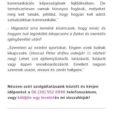
kommunikációs képességének fejlődésében. De
természetesen vannak bizonyos fogások, melyeket
meg kell tanulni, például, hogy hogyan kell adott
szituációkban kommunikálni.”
- Végezetül arra lennénk kíváncsiak, hogy mivel, és
hogyan tud leginkább kikapcsolni a fizikai és mentális
igénybevétel után?
„Szeretem az extrém sportokat. Engem ezek tudnak
kikapcsolni. (
Vancsó Péter driftes videóját
itt
nézheti
meg
) Lehet szó ejtőernyőzésről, túrázásról, futásról
vagy éppen snowboardozásról. Emellett nagyon
szeretek utazni, olvasni és zenét hallgatni.”
Nézzen szét szolgáltatásaink között és kérjen
időpontot
a
06 (30) 552 0940
telefonszámon,
vagy
küldjön egy levelet
és mi visszahívjuk!