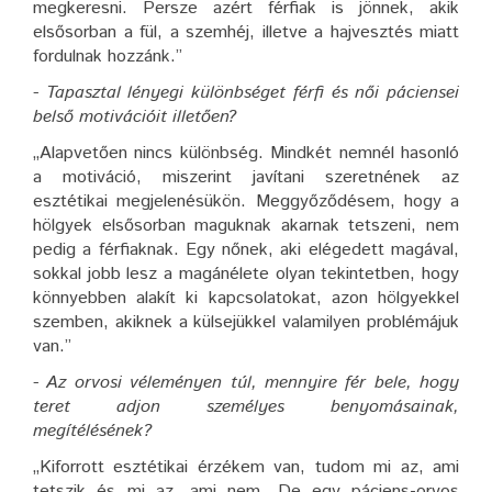
megkeresni. Persze azért férfiak is jönnek, akik
elsősorban a fül, a szemhéj, illetve a hajvesztés miatt
fordulnak hozzánk.”
- Tapasztal lényegi különbséget férfi és női páciensei
belső motivációit illetően?
„Alapvetően nincs különbség. Mindkét nemnél hasonló
a motiváció, miszerint javítani szeretnének az
esztétikai megjelenésükön. Meggyőződésem, hogy a
hölgyek elsősorban maguknak akarnak tetszeni, nem
pedig a férfiaknak. Egy nőnek, aki elégedett magával,
sokkal jobb lesz a magánélete olyan tekintetben, hogy
könnyebben alakít ki kapcsolatokat, azon hölgyekkel
szemben, akiknek a külsejükkel valamilyen problémájuk
van.”
- Az orvosi véleményen túl, mennyire fér bele, hogy
teret adjon személyes benyomásainak,
megítélésének?
„Kiforrott esztétikai érzékem van, tudom mi az, ami
tetszik és mi az, ami nem. De egy páciens-orvos