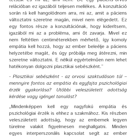
relációban ez igazából teljesen mellékes. A konzultáció
során rá kell hangolódnom arra, mi az, amit a páciens
változtatni szeretne magán, mivel nem elégedett. Ez
egy fontos része a konzultációnak, hogy kiderítsem,
igazából mi az a probléma, ami őt zavarja. Mivel ez
nem feltétlen centiméterekben mérhető, így komoly
empátia kell hozzá, hogy az ember beleélje a páciens
helyzetébe magát, és úgy próbálja meg átérezni, min
szeretne változtatni. E nélkül egyértelműen nem lehet
hatékonyan dolgozni plasztikai sebészként.”
- Plasztikai sebészként - az orvosi szaktudáson túl –
mennyire fontos az empátia és egyfajta pszichológiai
érzék gyakorlása? Utóbbi veleszületett adottság
kérdése vagy igényel tanulást?
„Mindenképpen kell egy nagyfokú empátia és
pszichológiai érzék is ehhez a szakmához. Kis részben
veleszületett adottság, hogy az embernek legyen
türelme valakit figyelmesen meghallgatni. Minden
egyes interperszonális kapcsolat segít az ember