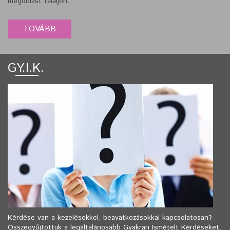
megoldást találjon.
GY.I.K.
Kérdése van a kezelésekkel, beavatkozásokkal kapcsolatosan?
Összegyűjtöttük a legáltalánosabb Gyakran Ismételt Kérdéseket.