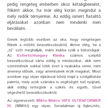
pedig rengeteg emberben okoz kétségbeesést,
főként akkor, ha már elég korán megindul a
mély redők térnyerése. Az eddig ismert fiatalító
eljárásokat azonban nem mindenki meri
bevállalni.
Ennek legtöbb esetben az oka, hogy rengetegen
félnek a műtéti beavatkozásoktól, illetve elég, ha a
„tű” szót meghallják, máris inukba száll a bátorságuk.
Az
EstheticHungary Klinika
számos szépítő
beavatkozással várta eddig is mindazokat, akik nem
szeretnének sokkal több évet a nyakukba venni, mint
amennyi idősek, vagy amennyinek érzik magukat. Most
azonban egy olyan eljárással bővül majd a szolgáltatási
paletta, mely azok számára is segítséget tud nyújtani,
akik eddig rettegtek a szikés és egyéb, tűvel
végezhető beavatkozásoktól.
Az úgynevezett
Mikro-Makro HIFU ULTRAFORMER
III.
(MMHU) egy olyan, forradalmian új fejlesztés,