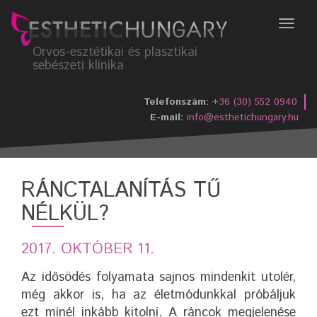
Menü
Orvos-esztétikai és plasztikai
sebészeti klinika
Telefonszám:
+36 (30) 552 0940
E-mail:
info@esthetichungary.hu
RÁNCTALANÍTÁS TŰ
NÉLKÜL?
2017. OKTÓBER 11.
Az idősödés folyamata sajnos mindenkit utolér,
még akkor is, ha az életmódunkkal próbáljuk
ezt minél inkább kitolni. A ráncok megjelenése