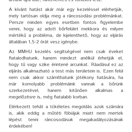
A kívánt hatást akár már egy kezeléssel elérhetjük,
mely tartósan oldja meg a ráncosodási problémánkat.
Persze minden egyes esetben fontos figyelembe
venni, hogy az adott bőrfelület mekkora és milyen
mértékű a probléma, de kijelenthető, hogy az eljárás
általában 1,5-2 órát vesz igénybe.
Az MMHU kezelés segítségével nem csak éveket
fiatalodhatunk, hanem mindezt anélkül érhetjük el,
hogy tű vagy szike érintené arcunkat. Ráadásul ez az
eljárás alkalmazható a test más területein is. Ezen felül
nem csak akkor számíthatunk jótékony hatására, ha
már komolyabb problémáink vannak a bőrünk
szerkezetével, hanem kitűnően alkalmas a
megelőzésre is, még fiatalabb korban.
Elérkezett tehát a tökéletes megoldás azok számára
is, akik eddig a műtéti fóbiájuk miatt nem mertek
lépést tenni ráncosodásuk megakadályozásának
érdekében!