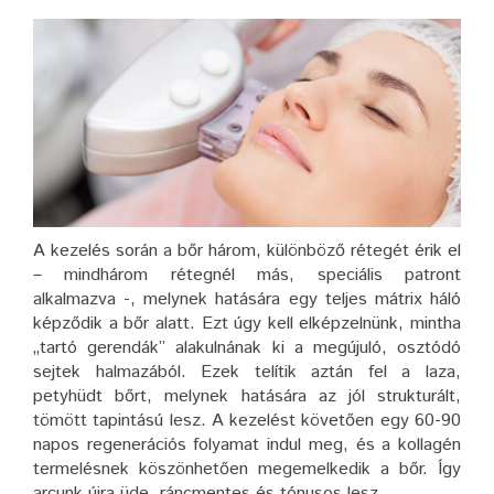
A kezelés során a bőr három, különböző rétegét érik el
– mindhárom rétegnél más, speciális patront
alkalmazva -, melynek hatására egy teljes mátrix háló
képződik a bőr alatt. Ezt úgy kell elképzelnünk, mintha
„tartó gerendák” alakulnának ki a megújuló, osztódó
sejtek halmazából. Ezek telítik aztán fel a laza,
petyhüdt bőrt, melynek hatására az jól strukturált,
tömött tapintású lesz. A kezelést követően egy 60-90
napos regenerációs folyamat indul meg, és a kollagén
termelésnek köszönhetően megemelkedik a bőr. Így
arcunk újra üde, ráncmentes és tónusos lesz.