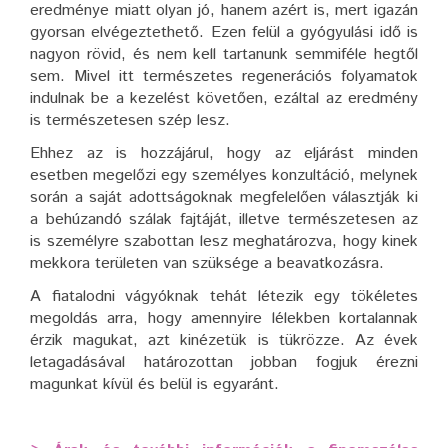
eredménye miatt olyan jó, hanem azért is, mert igazán
gyorsan elvégeztethető. Ezen felül a gyógyulási idő is
nagyon rövid, és nem kell tartanunk semmiféle hegtől
sem. Mivel itt természetes regenerációs folyamatok
indulnak be a kezelést követően, ezáltal az eredmény
is természetesen szép lesz.
Ehhez az is hozzájárul, hogy az eljárást minden
esetben megelőzi egy személyes konzultáció, melynek
során a saját adottságoknak megfelelően választják ki
a behúzandó szálak fajtáját, illetve természetesen az
is személyre szabottan lesz meghatározva, hogy kinek
mekkora területen van szüksége a beavatkozásra.
A fiatalodni vágyóknak tehát létezik egy tökéletes
megoldás arra, hogy amennyire lélekben kortalannak
érzik magukat, azt kinézetük is tükrözze. Az évek
letagadásával határozottan jobban fogjuk érezni
magunkat kívül és belül is egyaránt.