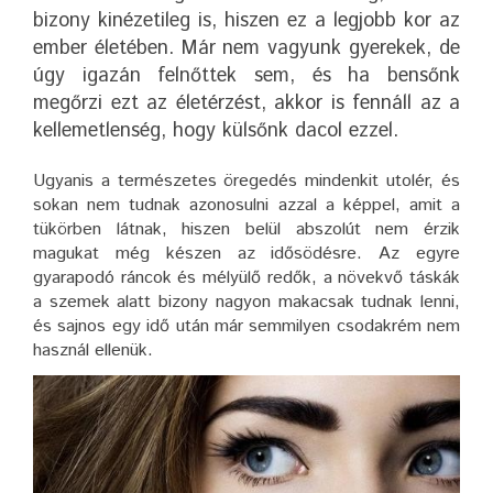
bizony kinézetileg is, hiszen ez a legjobb kor az
ember életében. Már nem vagyunk gyerekek, de
úgy igazán felnőttek sem, és ha bensőnk
megőrzi ezt az életérzést, akkor is fennáll az a
kellemetlenség, hogy külsőnk dacol ezzel.
Ugyanis a természetes öregedés mindenkit utolér, és
sokan nem tudnak azonosulni azzal a képpel, amit a
tükörben látnak, hiszen belül abszolút nem érzik
magukat még készen az idősödésre. Az egyre
gyarapodó ráncok és mélyülő redők, a növekvő táskák
a szemek alatt bizony nagyon makacsak tudnak lenni,
és sajnos egy idő után már semmilyen csodakrém nem
használ ellenük.