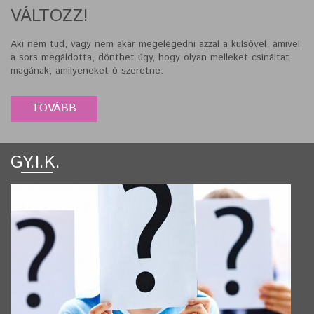
VÁLTOZZ!
Aki nem tud, vagy nem akar megelégedni azzal a külsővel, amivel
a sors megáldotta, dönthet úgy, hogy olyan melleket csináltat
magának, amilyeneket ő szeretne.
GY.I.K.