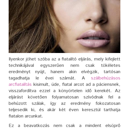
Ilyenkor jöhet szóba az a fiatalító eljárás, mely kifejlett
technikájával egyszerűen nem csak tökéletes
eredményt nyújt, hanem akin elvégzik, tartósan
tagadhatja le évei számát. A
szálbehúzásos
arcfiatalítás
kisimult, üde, fiatal arcot ad a páciensnek,
visszafordítva ezzel a könyörtelen idő kerekét. Az
eljárást követően folyamatosan szívódnak fel a
behúzott szálak, így az eredmény fokozatosan
teljesedik ki, és akár két éven keresztül tarthatja
fiatalon arcunkat.
Ez a beavatkozás nem csak a mindent elsöprő