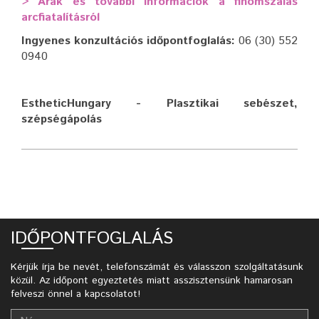
> Árak és további információk a finomszálas
arcfiatalításról
Ingyenes konzultációs időpontfoglalás:
06 (30) 552
0940
EstheticHungary - Plasztikai sebészet,
szépségápolás
IDŐPONTFOGLALÁS
Kérjük írja be nevét, telefonszámát és válasszon szolgáltatásunk
közül. Az időpont egyeztetés miatt asszisztensünk hamarosan
felveszi önnel a kapcsolatot!