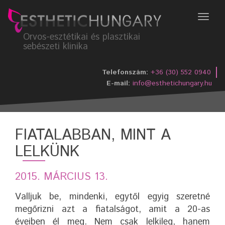
Menü
Orvos-esztétikai és plasztikai
sebészeti klinika
Telefonszám:
+36 (30) 552 0940
E-mail:
info@esthetichungary.hu
FIATALABBAN, MINT A
LELKÜNK
2015. MÁRCIUS 13.
Valljuk be, mindenki, egytől egyig szeretné
megőrizni azt a fiatalságot, amit a 20-as
éveiben él meg. Nem csak lelkileg, hanem