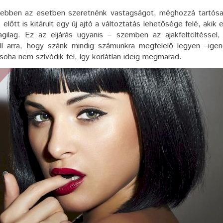
 ebben az esetben szeretnénk vastagságot, méghozzá tartósa
lőtt is kitárult egy új ajtó a változtatás lehetősége felé, akik 
agilag. Ez az eljárás ugyanis – szemben az ajakfeltöltéssel,
ell arra, hogy szánk mindig számunkra megfelelő legyen –ige
oha nem szívódik fel, így korlátlan ideig megmarad.