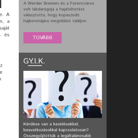
A Werder Bremen és a Ferencváros
volt labdarúgója a hajátültetést
te. A
választotta, hogy kopaszodó
n, a
hajkoronájára megoldást találjon.
saját
s és
GY.I.K.
az
se
k
Kérdése van a kezelésekkel,
beavatkozásokkal kapcsolatosan?
Összegyűjtöttük a legáltalánosabb