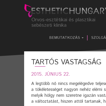
Orvos-esztétikai és plasztikai
sebészeti klinika
BEMUTATKOZÁS
SZOLG
TARTÓS VASTAGSÁG
2015. JÚNIUS 22.
A legtöbb nő nincs megelégedve teljese
a tökéletességet nagyon nehéz elérni s
melyik hölgy nem szeretne igazán vast
a változtatást, hiszen attól tartanak, 