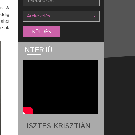
n. A
eddig
Arckezelés
 ahol
ncsak
INTERJÚ
LISZTES KRISZTIÁN