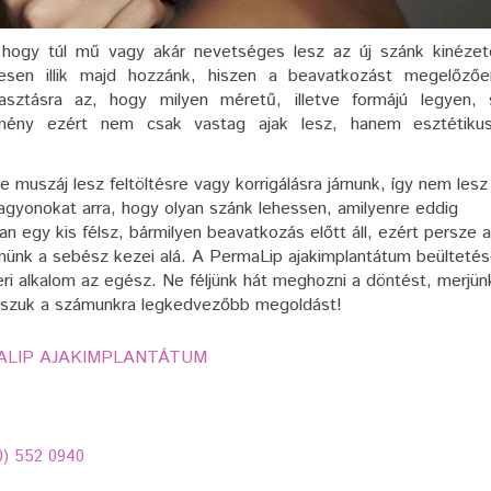
, hogy túl mű vagy akár nevetséges lesz az új szánk kinéze
tesen illik majd hozzánk, hiszen a beavatkozást megelőzőe
lasztásra az, hogy milyen méretű, illetve formájú legyen, 
dmény ezért nem csak vastag ajak lesz, hanem esztétiku
e muszáj lesz feltöltésre vagy korrigálásra járnunk, így nem lesz
agyonokat arra, hogy olyan szánk lehessen, amilyenre eddig
n egy kis félsz, bármilyen beavatkozás előtt áll, ezért persze 
nünk a sebész kezei alá. A PermaLip ajakimplantátum beülteté
eri alkalom az egész. Ne féljünk hát meghozni a döntést, merjün
asszuk a számunkra legkedvezőbb megoldást!
MALIP AJAKIMPLANTÁTUM
) 552 0940