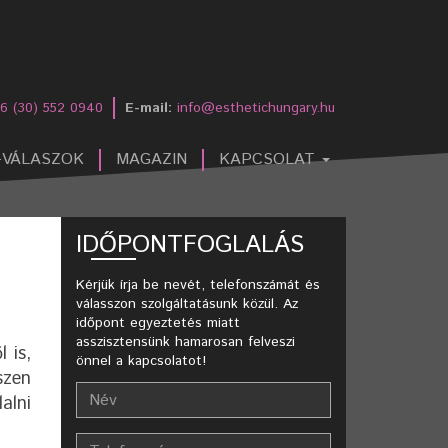
6 (30) 552 0940
E-mail:
info@esthetichungary.hu
-VÁLASZOK
MAGAZIN
KAPCSOLAT
IDŐPONTFOGLALÁS
Kérjük írja be nevét, telefonszámát és
válasszon szolgáltatásunk közül. Az
időpont egyeztetés miatt
asszisztensünk hamarosan felveszi
 is,
önnel a kapcsolatot!
szen
alni