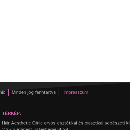
nic
Minden jog fenntartva
Impresszum
TÉRKÉP:
Hair Aesthetic Clinic orvos-esztétikai és plasztikai sebészeti kl
1125 Budapest, Istenhegyi út 29.