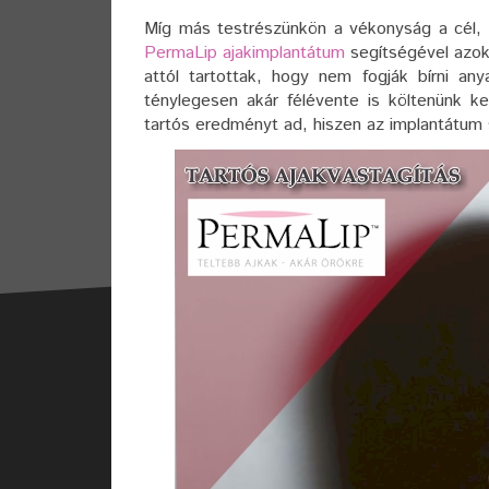
Míg más testrészünkön a vékonyság a cél,
PermaLip ajakimplantátum
segítségével azok e
attól tartottak, hogy nem fogják bírni any
ténylegesen akár félévente is költenünk k
tartós eredményt ad, hiszen az implantátum s