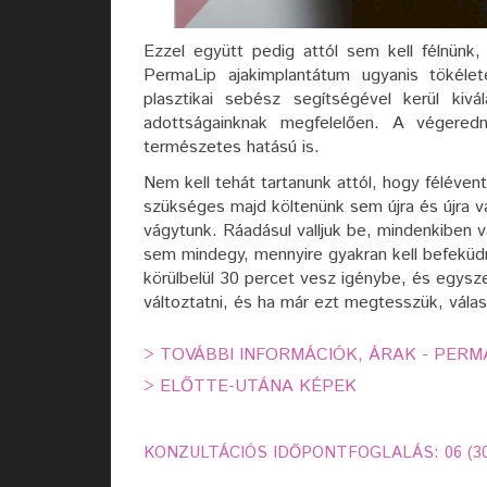
Ezzel együtt pedig attól sem kell félnünk
PermaLip ajakimplantátum ugyanis tökéle
plasztikai sebész segítségével kerül kivá
adottságainknak megfelelően. A végere
természetes hatású is.
Nem kell tehát tartanunk attól, hogy félévent
szükséges majd költenünk sem újra és újra v
vágytunk. Ráadásul valljuk be, mindenkiben va
sem mindegy, mennyire gyakran kell befeküd
körülbelül 30 percet vesz igénybe, és egysz
változtatni, és ha már ezt megtesszük, vál
>
TOVÁBBI INFORMÁCIÓK, ÁRAK - PER
>
ELŐTTE-UTÁNA KÉPEK
KONZULTÁCIÓS IDŐPONTFOGLALÁS: 06 (30