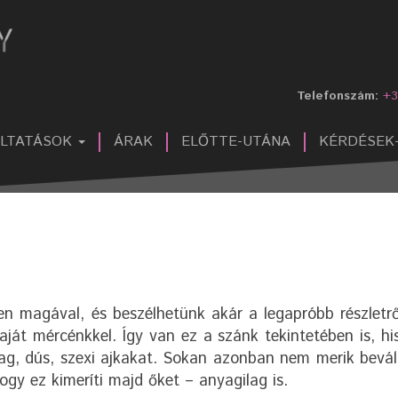
Telefonszám:
+3
ÁLTATÁSOK
ÁRAK
ELŐTTE-UTÁNA
KÉRDÉSEK
n magával, és beszélhetünk akár a legapróbb részletről
aját mércénkkel. Így van ez a szánk tekintetében is, hi
ag, dús, szexi ajkakat. Sokan azonban nem merik beváll
hogy ez kimeríti majd őket – anyagilag is.