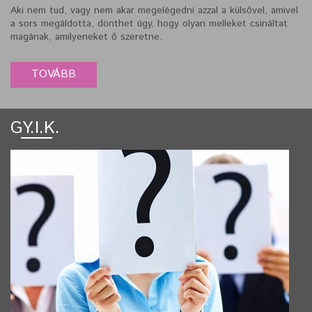
Aki nem tud, vagy nem akar megelégedni azzal a külsővel, amivel
a sors megáldotta, dönthet úgy, hogy olyan melleket csináltat
magának, amilyeneket ő szeretne.
GY.I.K.