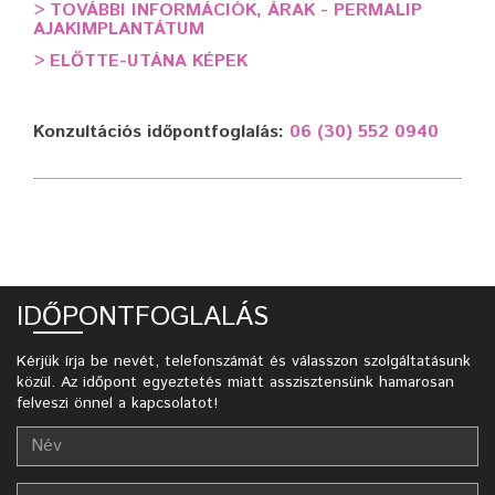
>
TOVÁBBI INFORMÁCIÓK, ÁRAK - PERMALIP
AJAKIMPLANTÁTUM
>
ELŐTTE-UTÁNA KÉPEK
Konzultációs időpontfoglalás:
06 (30) 552 0940
IDŐPONTFOGLALÁS
Kérjük írja be nevét, telefonszámát és válasszon szolgáltatásunk
közül. Az időpont egyeztetés miatt asszisztensünk hamarosan
felveszi önnel a kapcsolatot!