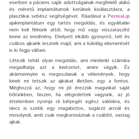
esetben a páciens saját adottságainak megfelelő alakú
és méretű implantátumok kerülnek kiválasztásra, a
plasztikai sebész segítségével. Ráadásul a
PermaLip
ajakimplantátum egy tartós megoldás, és egyáltalán
nem kell félnünk attól, hogy mű vagy visszataszító
lenne az eredmény. Ehelyett inkább gyönyörű, telt és
csábos ajkaink lesznek majd, ami a külvilág elismerését
is ki fogja váltani.
Létezik tehát olyan megoldás, ami mindenki számára
megadhatja azt a kinézetet, amire vágyik. És
akármennyire is megoszlanak a vélemények, hogy
kinek mi tetszik az ajkakat illetően, egy a fontos.
Méghozzá az, hogy mi jól érezzük magunkat saját
bőrünkben, hiszen, ha elégedettek vagyunk, az jó
értelemben nyomja rá bélyegét egész valónkra, és
nincs is szebb egy magabiztos, sugárzó arcnál és
mosolynál, amit csak megkoronáznak a csábító, vastag
ajkak.