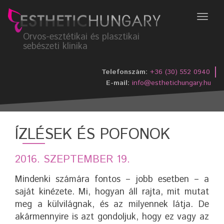
Menü
Orvos-esztétikai és plasztikai
sebészeti klinika
Telefonszám:
+36 (30) 552 0940
E-mail:
info@esthetichungary.hu
ÍZLÉSEK ÉS POFONOK
2016. SZEPTEMBER 19.
Mindenki számára fontos – jobb esetben – a
saját kinézete. Mi, hogyan áll rajta, mit mutat
meg a külvilágnak, és az milyennek látja. De
akármennyire is azt gondoljuk, hogy ez vagy az