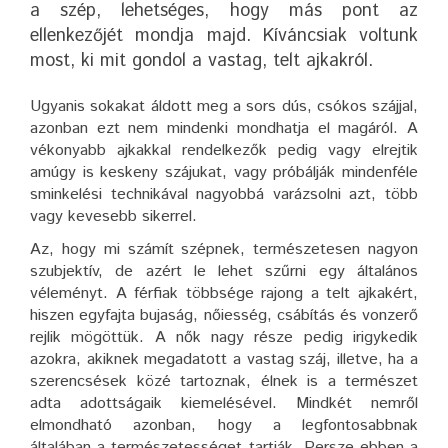
a szép, lehetséges, hogy más pont az
ellenkezőjét mondja majd. Kíváncsiak voltunk
most, ki mit gondol a vastag, telt ajkakról.
Ugyanis sokakat áldott meg a sors dús, csókos szájjal,
azonban ezt nem mindenki mondhatja el magáról. A
vékonyabb ajkakkal rendelkezők pedig vagy elrejtik
amúgy is keskeny szájukat, vagy próbálják mindenféle
sminkelési technikával nagyobbá varázsolni azt, több
vagy kevesebb sikerrel.
Az, hogy mi számít szépnek, természetesen nagyon
szubjektív, de azért le lehet szűrni egy általános
véleményt. A férfiak többsége rajong a telt ajkakért,
hiszen egyfajta bujaság, nőiesség, csábítás és vonzerő
rejlik mögöttük. A nők nagy része pedig irigykedik
azokra, akiknek megadatott a vastag száj, illetve, ha a
szerencsések közé tartoznak, élnek is a természet
adta adottságaik kiemelésével. Mindkét nemről
elmondható azonban, hogy a legfontosabbnak
általában a természetességet tartják. Persze ebben a