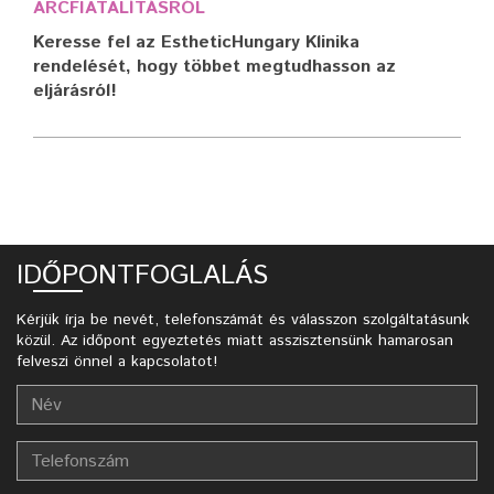
ARCFIATALÍTÁSRÓL
Keresse fel az EstheticHungary Klinika
rendelését, hogy többet megtudhasson az
eljárásról!
IDŐPONTFOGLALÁS
Kérjük írja be nevét, telefonszámát és válasszon szolgáltatásunk
közül. Az időpont egyeztetés miatt asszisztensünk hamarosan
felveszi önnel a kapcsolatot!