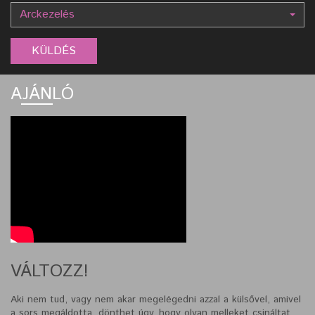
Arckezelés
AJÁNLÓ
VÁLTOZZ!
Aki nem tud, vagy nem akar megelégedni azzal a külsővel, amivel
a sors megáldotta, dönthet úgy, hogy olyan melleket csináltat