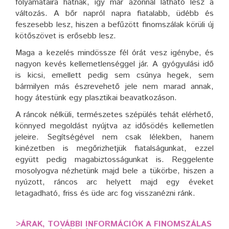
folyamataira hatnak, így már azonnal látható lesz a
változás. A bőr napról napra fiatalabb, üdébb és
feszesebb lesz, hiszen a befűzött finomszálak körüli új
kötőszövet is erősebb lesz.
Maga a kezelés mindössze fél órát vesz igénybe, és
nagyon kevés kellemetlenséggel jár. A gyógyulási idő
is kicsi, emellett pedig sem csúnya hegek, sem
bármilyen más észrevehető jele nem marad annak,
hogy átestünk egy plasztikai beavatkozáson.
A ráncok nélküli, természetes szépülés tehát elérhető,
könnyed megoldást nyújtva az idősödés kellemetlen
jeleire. Segítségével nem csak lélekben, hanem
kinézetben is megőrizhetjük fiatalságunkat, ezzel
együtt pedig magabiztosságunkat is. Reggelente
mosolyogva nézhetünk majd bele a tükörbe, hiszen a
nyúzott, ráncos arc helyett majd egy éveket
letagadható, friss és üde arc fog visszanézni ránk.
>
ÁRAK, TOVÁBBI INFORMÁCIÓK A FINOMSZÁLAS