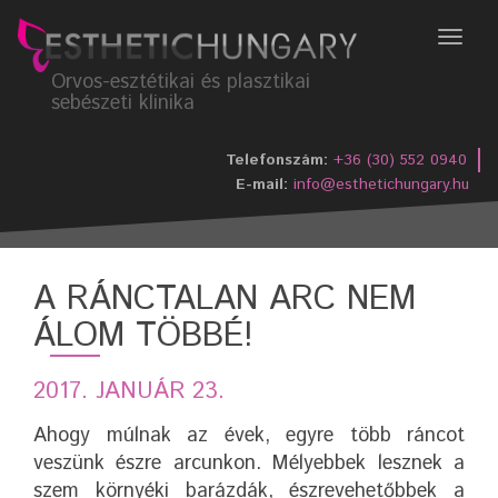
Menü
Orvos-esztétikai és plasztikai
sebészeti klinika
Telefonszám:
+36 (30) 552 0940
E-mail:
info@esthetichungary.hu
A RÁNCTALAN ARC NEM
ÁLOM TÖBBÉ!
2017. JANUÁR 23.
Ahogy múlnak az évek, egyre több ráncot
veszünk észre arcunkon. Mélyebbek lesznek a
szem környéki barázdák, észrevehetőbbek a