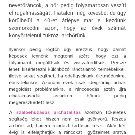
nevetőráncok, a bőr pedig folyamatosan veszíti
el rugalmasságát. Fiatalon még kevésbé, de úgy
körülbelül a 40-et átlépve már el kezdünk
szomorkodni azon, hogy az évek számát
könyörtelenül tükrözi arcbőrünk.
Ilyenkor pedig rögtön úgy érezzük, hogy bármit
képesek lennénk megtenni azért, hogy ezt a
folyamatot megállítsuk és visszafordítsuk. Persze
lehet kísérletezni különböző ránctalanító termékekkel,
illetve sokat segíthet, ha odafigyelnünk életmódunkra,
életvitelünkre. Azonban ezek csak ideig-óráig adnak
megoldást problémánkra, a ráncosodás aztán újra
elhatalmasodik arcunkon, bőrünk pedig
megereszkedett lesz.
A
szálbehúzásos arcfiatalítás
azonban tökéletes
segítség lehet, hiszen nem csak gyönyörű, feszes
arcbőrt ad, hanem mindezt tartósan teszi. Akár két
évig is elfelejthetjük a ráncokat, győzelmet aratva