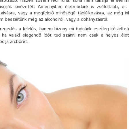
tatottabb, hiszen sosem fedi ruha, soha nem takarja el semm
ásolják kinézetét. Amennyiben életmódunk is zsúfoltabb, és
 alvásra, vagy a megfelelő minőségű táplálkozásra, az még i
em beszéltünk még az alkoholról, vagy a dohányzásról.
egedés a felelős, hanem bizony mi tudnánk esetleg késleltet
 ha valaki elegendő időt tud szánni nem csak a helyes éle
polja arcbőrét.