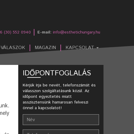
6 (30) 552 0940
E-mail:
info@esthetichungary.hu
-VÁLASZOK
MAGAZIN
KAPCSOLAT
IDŐPONTFOGLALÁS
Kérjük írja be nevét, telefonszámát és
válasszon szolgáltatásunk közül. Az
időpont egyeztetés miatt
asszisztensünk hamarosan felveszi
unk.
önnel a kapcsolatot!
mely