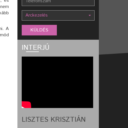
i, és
 nem
nkább
Arckezelés
ni. A
tmód
INTERJÚ
LISZTES KRISZTIÁN