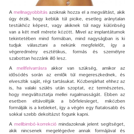
A
mellnagyobbítás
azoknak hozza el a megváltást, akik
úgy érzik, hogy keblük túl picike, esetleg aránytalan
testükhöz képest, vagy akiknek túl nagy különbség
van a két mell mérete között. Mivel az implantátumok
tekintetében mind formában, mind nagyságban is ki
tudjuk választani a nekünk megfelelőt, így a
végeredmény esztétikus, formás és személyre
szabottan hozzánk illő lesz.
A
mellfelvarrásra
akkor van szükség, amikor az
idősödés során az emlők túl megereszkednek, és
elveszítik saját, régi tartásukat. Közbenjárhat ehhez az
is, ha valaki szülés után szoptat, ez természetes,
hogy megváltoztatja mellei rugalmasságát. Ebben az
esetben eltávolítják a bőrfelesleget, miközben
formálják is a kebleket, így a végén egy fiatalosabb és
sokkal szebb dekoltázst fogunk kapni.
A
mellbimbó-korrekció
mindazoknak jelent segítséget,
akik nincsenek megelégedve annak formájával és