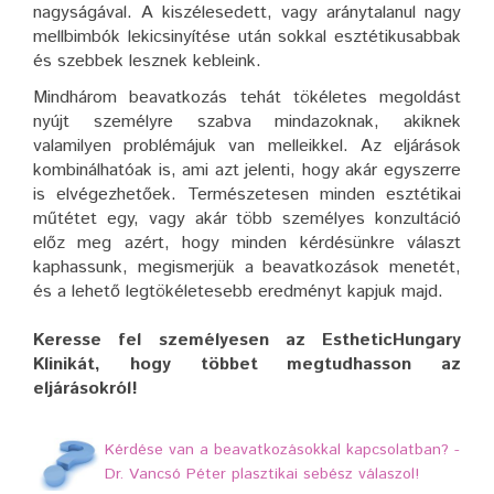
nagyságával. A kiszélesedett, vagy aránytalanul nagy
mellbimbók lekicsinyítése után sokkal esztétikusabbak
és szebbek lesznek kebleink.
Mindhárom beavatkozás tehát tökéletes megoldást
nyújt személyre szabva mindazoknak, akiknek
valamilyen problémájuk van melleikkel. Az eljárások
kombinálhatóak is, ami azt jelenti, hogy akár egyszerre
is elvégezhetőek. Természetesen minden esztétikai
műtétet egy, vagy akár több személyes konzultáció
előz meg azért, hogy minden kérdésünkre választ
kaphassunk, megismerjük a beavatkozások menetét,
és a lehető legtökéletesebb eredményt kapjuk majd.
Keresse fel személyesen az EstheticHungary
Klinikát, hogy többet megtudhasson az
eljárásokról!
Kérdése van a beavatkozásokkal kapcsolatban? -
Dr. Vancsó Péter plasztikai sebész válaszol!