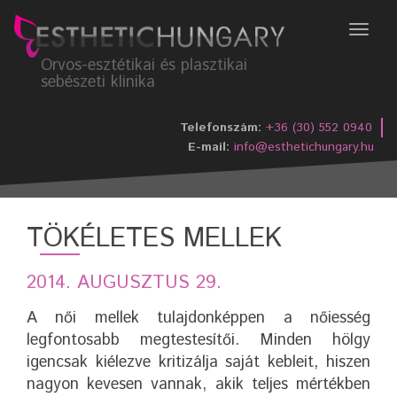
Menü
Orvos-esztétikai és plasztikai
sebészeti klinika
Telefonszám:
+36 (30) 552 0940
E-mail:
info@esthetichungary.hu
TÖKÉLETES MELLEK
2014. AUGUSZTUS 29.
A női mellek tulajdonképpen a nőiesség
legfontosabb megtestesítői. Minden hölgy
igencsak kiélezve kritizálja saját kebleit, hiszen
nagyon kevesen vannak, akik teljes mértékben